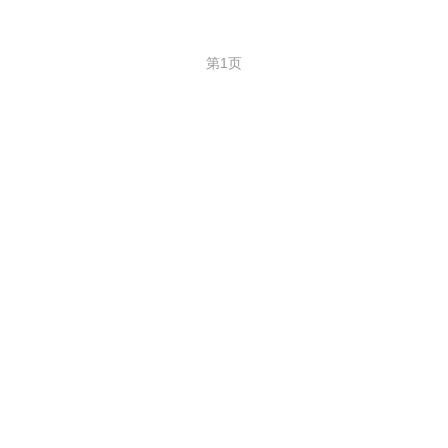
第1页
© 2023 Xianpic
关于仙图网
隐私声明和Cookie
用户协议
下一页