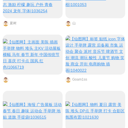
夏树
山
Goam1ss