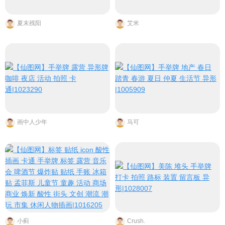
夏末残阳
艾米
画中人少年
马可
小蓟
Crush.