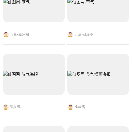
万象-藏经阁
万象-藏经阁
琪拉雅
小垚酱