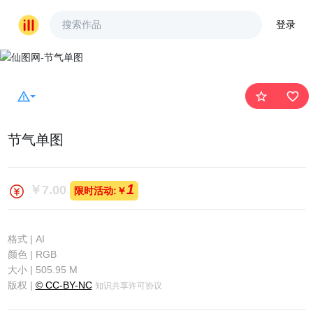
登录
warning_amber
star_outline
favorite_border
节气单图
1
￥7.00
限时活动:￥
格式 | AI
颜色 | RGB
大小 | 505.95 M
版权 |
© CC-BY-NC
知识共享许可协议