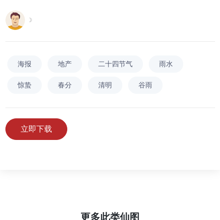
☽
海报
地产
二十四节气
雨水
惊蛰
春分
清明
谷雨
立即下载
更多此类仙图