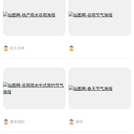
松久信幸
夏末残阳
猫语