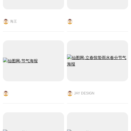
海王
JAY DESIGN