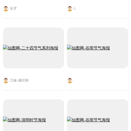
朱罗
L
万象-藏经阁