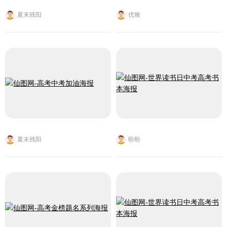
夏末残阳
优猴
夏末残阳
盼盼