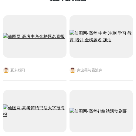
夏末残阳
奔波霸与霸波奔