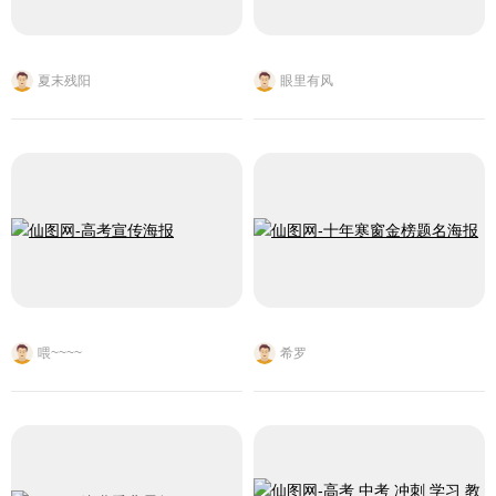
夏末残阳
眼里有风
喂~~~~
希罗