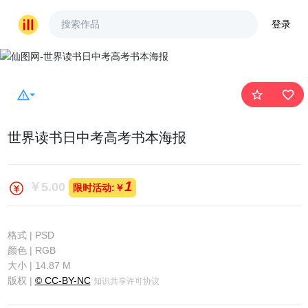
登录
warning_amber
star_outline
favorite_border
世界读书日中考高考书本海报
1
￥5.00
限时活动:￥
格式 | PSD
颜色 | RGB
大小 | 14.87 M
版权 |
© CC-BY-NC
知识共享许可协议