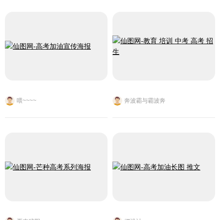
喂~~~~
奔波霸与霸波奔