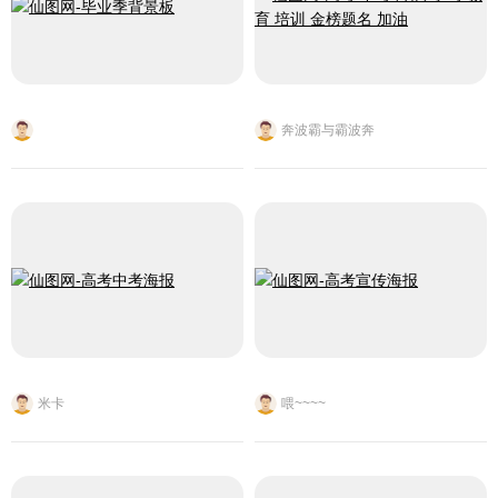
奔波霸与霸波奔
米卡
喂~~~~